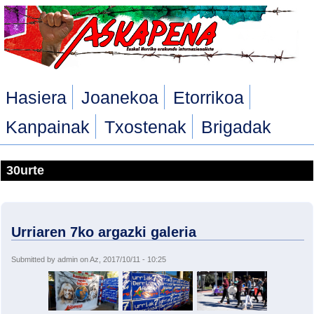
Skip to main content
Hasiera
Joanekoa
Etorrikoa
Kanpainak
Txostenak
Brigadak
30urte
Urriaren 7ko argazki galeria
Submitted by
admin
on Az, 2017/10/11 - 10:25