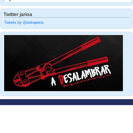
Twitter jarioa
Tweets by @askapena