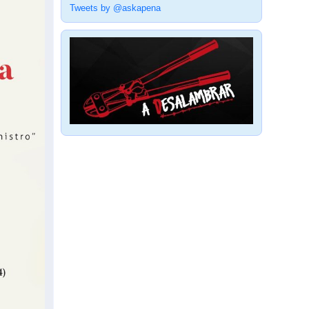
Tweets by @askapena