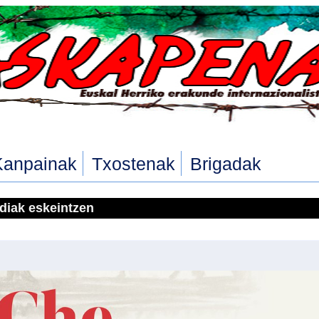
Kanpainak
Txostenak
Brigadak
ldiak eskeintzen