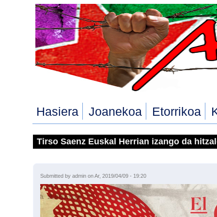
Skip to main content
Hasiera
Joanekoa
Etorrikoa
Tirso Saenz Euskal Herrian izango da hitza
Submitted by
admin
on Ar, 2019/04/09 - 19:20