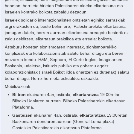
honetan, herri eta hirietan Palestinaren aldeko elkartasuna eta
Israelen kontrako boikota zabaldu dezagun.
Israelek solidario internazionalisten ontzietan eginiko sarraskiak
argi erakusten du, beste behin ere, Palestinarekiko elkartasuna
jomugan dutela, horren aurrean elkartasuna areagotu besterik ez
zaigu gelditzen, elkartasun praktikoa eta erreala: boikota.
Asteburu honetan sionismoaren interesak, sionismoarekiko
konplizeak eta kolaborazionistak salatu behar ditugu eta beren
mozorroa kendu: H&M, Sephora, El Corte Inglés, Imaginarium,
Baskonia, udaletxe, istituzio publiko eta gobernu egoitz
kolaborazionistak (Israeli Boikot ildoa onartzen ez dutenak) salatu
behar ditugu. Herriz herri eta eskualdez eskualde.
Mobilizazioak:
Bilbon
ekainaren 4an, ostirala,
elkartaratzea
19:00retan
Bilboko Udalaren aurrean. Bilboko Palestinarekin elkartasun
Plataforma.
Gasteizen
ekainaren 4an, ostirala,
elkartaratzea
19:00retan
Baskoniaren dendaren aurrean (General Loma plaza).
Gasteizko Palestinarekin elkartasun Plataforma.