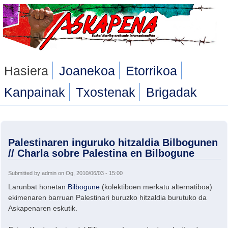
Skip to main content
Hasiera
Joanekoa
Etorrikoa
Kanpainak
Txostenak
Brigadak
Palestinaren inguruko hitzaldia Bilbogunen
// Charla sobre Palestina en Bilbogune
Submitted by
admin
on Og, 2010/06/03 - 15:00
Larunbat honetan
Bilbogune
(kolektiboen merkatu alternatiboa)
ekimenaren barruan Palestinari buruzko hitzaldia burutuko da
Askapenaren eskutik.