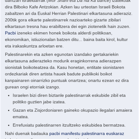
dantzari israeldarrak (
Mor Shani eta Da Na Ka dance
) izatekoak
dira Bilboko Kafe Antzokian. Azken lau urteotan Israeli Bokota
zabaltzen ari da Euskal Herrian Palestinari elkartasuna adieraziz.
200tik gora elkarte palestinarrek nazioarteko gizarte zibilari
elkartasun tresna hau erabiltzera dei egin ziotenetik hain zuzen.
Pacbi
izeneko ekimen honek boikota alderdi politikoan,
ekonomikan, istiuzionalan batzen ditu... baina baita kirol, kultur
eta irakaskuntza arloetan ere.
Palestinarekin eta azken egunotan izandako gertakariekin
elkartasuna adierazteko modurik eraginkorrena adierazpen
sionistak boikoteatzea da. Kasu honetan, entitate sionistaren
ordezkariak diren artista hauek badute publikoki boikot
kanpainaren oinarrizko puntuak onartzea; onartu ezean ez dira
gurean ongi etorriak izango.
Israelen bizi diren biztanle palestinarrak eskubide zibil eta
politiko guztien jabe izatea.
Gazan eta Zisjordoniaren gaineko okupazio ilegalari amaiera
ematea.
Errefuxiatu palestinarren itzultzeko eskubidea bermatzea.
Nahi duenak badauka
pacbi manifestu palestinarra euskaraz